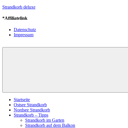
Zum
Strandkorb deluxe
Inhalt
springen
*Affiliatelink
Der
Strandkorb
Datenschutz
holt
Impressum
die
Urlaubsstimmung
nach
Hause
Startseite
Ostsee Strandkorb
Nordsee Strandkorb
Strandkorb – Tipps
Strandkorb im Garten
Strandkorb auf dem Balkon