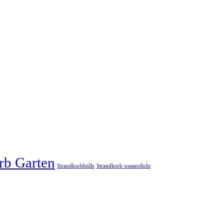
rb Garten
Strandkorbhülle
Strandkorb wasserdicht