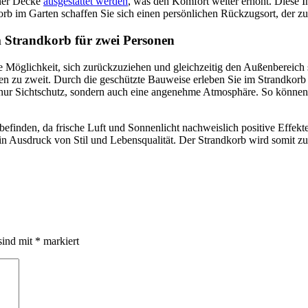
iner Decke
ausgestattet werden
, was den Komfort weiter erhöht. Diese In
orb im Garten schaffen Sie sich einen persönlichen Rückzugsort, der z
m Strandkorb für zwei Personen
 Möglichkeit, sich zurückzuziehen und gleichzeitig den Außenbereich s
den zu zweit. Durch die geschützte Bauweise erleben Sie im Strandkorb
nur Sichtschutz, sondern auch eine angenehme Atmosphäre. So können S
befinden, da frische Luft und Sonnenlicht nachweislich positive Effekt
h ein Ausdruck von Stil und Lebensqualität. Der Strandkorb wird somit
sind mit
*
markiert