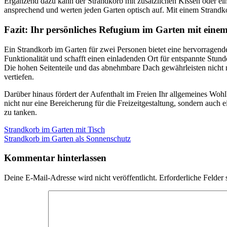
Ergänzend dazu kann der Strandkorb mit zusätzlichen Kissen oder e
ansprechend und werten jeden Garten optisch auf. Mit einem Strandk
Fazit: Ihr persönliches Refugium im Garten mit eine
Ein Strandkorb im Garten für zwei Personen bietet eine hervorragende
Funktionalität und schafft einen einladenden Ort für entspannte Stun
Die hohen Seitenteile und das abnehmbare Dach gewährleisten nicht 
vertiefen.
Darüber hinaus fördert der Aufenthalt im Freien Ihr allgemeines Wohl
nicht nur eine Bereicherung für die Freizeitgestaltung, sondern auc
zu tanken.
Beitragsnavigation
Vorheriger
Strandkorb im Garten mit Tisch
Beitrag:
Nächster
Strandkorb im Garten als Sonnenschutz
Beitrag:
Kommentar hinterlassen
Deine E-Mail-Adresse wird nicht veröffentlicht.
Erforderliche Felder 