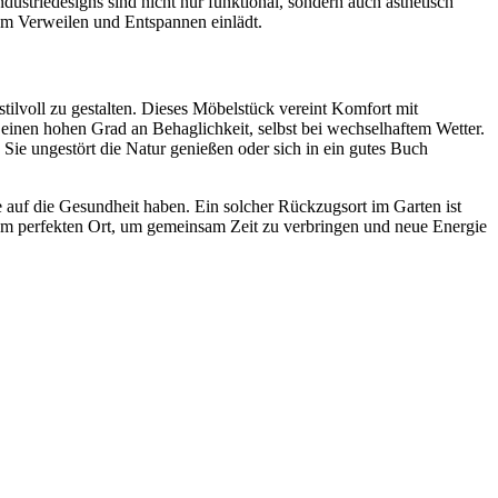
dustriedesigns sind nicht nur funktional, sondern auch ästhetisch
um Verweilen und Entspannen einlädt.
tilvoll zu gestalten. Dieses Möbelstück vereint Komfort mit
 einen hohen Grad an Behaglichkeit, selbst bei wechselhaftem Wetter.
ie ungestört die Natur genießen oder sich in ein gutes Buch
e auf die Gesundheit haben. Ein solcher Rückzugsort im Garten ist
 zum perfekten Ort, um gemeinsam Zeit zu verbringen und neue Energie